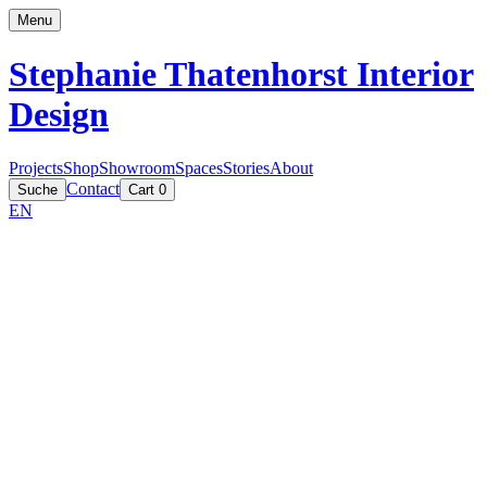
Menu
Stephanie Thatenhorst
Interior
Design
Projects
Shop
Showroom
Spaces
Stories
About
Contact
Suche
Cart
0
EN