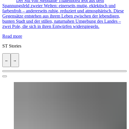
Der Stil von Stephanie Thatenhorst lebt aus dem
Spannungsfeld zweier Welten: einerseits mutig, eklektisch und
farbenfroh – andererseits ruhig, reduziert und atmosphärisch. Diese
Gegensätze entstehen aus ihrem Leben zwischen der lebendigen,
bunten Stadt und der stillen, naturnahen Umgebung des Landes –
zwei Pole, die sich in ihren Entwürfen widerspiegeln.
Read more
ST
Stories
←
→