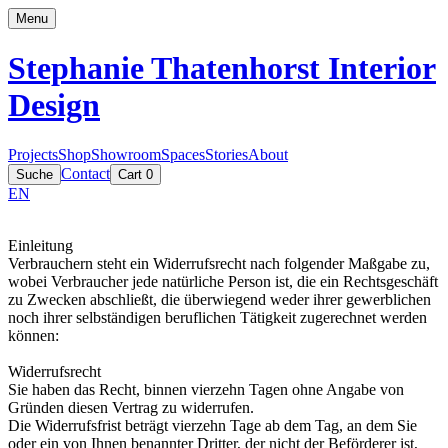
Menu
Stephanie Thatenhorst
Interior
Design
Projects
Shop
Showroom
Spaces
Stories
About
Contact
Suche
Cart
0
EN
Einleitung
Verbrauchern steht ein Widerrufsrecht nach folgender Maßgabe zu,
wobei Verbraucher jede natürliche Person ist, die ein Rechtsgeschäft
zu Zwecken abschließt, die überwiegend weder ihrer gewerblichen
noch ihrer selbständigen beruflichen Tätigkeit zugerechnet werden
können:
Widerrufsrecht
Sie haben das Recht, binnen vierzehn Tagen ohne Angabe von
Gründen diesen Vertrag zu widerrufen.
Die Widerrufsfrist beträgt vierzehn Tage ab dem Tag, an dem Sie
oder ein von Ihnen benannter Dritter, der nicht der Beförderer ist,