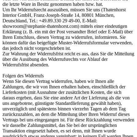
die letzte Ware in Besitz genommen haben bzw. hat.
Um Ihr Widerrufsrecht auszuüben, müssen Sie uns (Thatenhorst
Interior GmbH, Franz-Joseph-Straße 14, 80801 München,
Deutschland, Tel.: +49.89.330 29 49-00, E-Mail:
showroom@stephanie-thatenhorst.com) mittels einer eindeutigen
Erklärung (z. B. ein mit der Post versandter Brief oder E-Mail) über
Ihren Entschluss, diesen Vertrag zu widerrufen, informieren. Sie
können dafür das beigefügte Muster-Widerrufsformular verwenden,
das jedoch nicht vorgeschrieben ist.
Zur Wahrung der Widerrufsfrist reicht es aus, dass Sie die Mitteilung
über die Ausübung des Widerrufsrechts vor Ablauf der
Widerrufsfrist absenden.
Folgen des Widerrufs
Wenn Sie diesen Vertrag widerrufen, haben wir Ihnen alle
Zahlungen, die wir von Ihnen erhalten haben, einschließlich der
Lieferkosten (mit Ausnahme der zusätzlichen Kosten, die sich
daraus ergeben, dass Sie eine andere Art der Lieferung als die von
uns angebotene, günstigste Standardlieferung gewählt haben),
unverzüglich und spätestens binnen vierzehn Tagen ab dem Tag
zurückzuzahlen, an dem die Mitteilung über Ihren Widerruf dieses
Vertrags bei uns eingegangen ist. Für diese Rückzahlung verwenden
wir dasselbe Zahlungsmittel, das Sie bei der ursprünglichen
Transaktion eingesetzt haben, es sei denn, mit Ihnen wurde
ausdrücklich etwas anderes vereinbart; in keinem Fall werden Ihnen