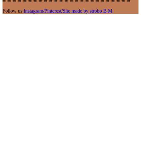
Follow us
Instagram
/
Pinterest
/
Site made by strobo B M