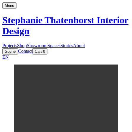
Menu
Stephanie Thatenhorst
Interior
Design
Projects
Shop
Showroom
Spaces
Stories
About
Contact
Suche
Cart
0
EN