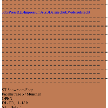
Jobs
Press
B2B
Impressum
AGB
Datenschutz
Widerrufsrecht
ST Showroom/Shop
Pacellistraße 5 / München
OPEN
DI - FR, 11–18 h
SA, 10–17 h