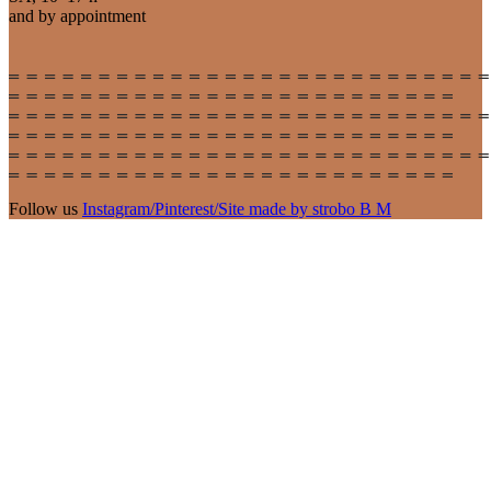
and by appointment
Follow us
Instagram
/
Pinterest
/
Site made by strobo B M