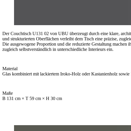
Der Couchtisch U131 02 von
UBU
überzeugt durch eine klare, arch
und strukturierten Oberflächen verleiht dem Tisch eine präzise, zuglei
Die ausgewogene Proportion und die reduzierte Gestaltung machen ihn
zugleich selbstverständlich in unterschiedliche Interieurs ein.
Material
Glas kombiniert mit lackiertem Iroko-Holz oder Kastanienholz sowie
Maße
B 131 cm × T 59 cm × H 30 cm