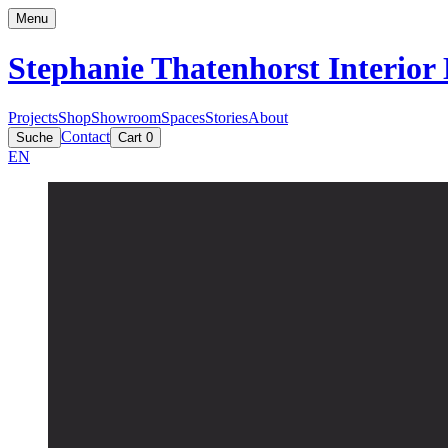
Menu
Stephanie Thatenhorst
Interior
Projects
Shop
Showroom
Spaces
Stories
About
Contact
Suche
Cart
0
EN