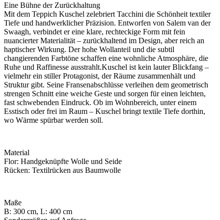
Eine Bühne der Zurückhaltung
Mit dem Teppich Kuschel zelebriert Tacchini die Schönheit textiler
Tiefe und handwerklicher Präzision. Entworfen von Salem van der
Swaagh, verbindet er eine klare, rechteckige Form mit fein
nuancierter Materialität – zurückhaltend im Design, aber reich an
haptischer Wirkung. Der hohe Wollanteil und die subtil
changierenden Farbtöne schaffen eine wohnliche Atmosphäre, die
Ruhe und Raffinesse ausstrahlt.
Kuschel ist kein lauter Blickfang –
vielmehr ein stiller Protagonist, der Räume zusammenhält und
Struktur gibt. Seine Fransenabschlüsse verleihen dem geometrisch
strengen Schnitt eine weiche Geste und sorgen für einen leichten,
fast schwebenden Eindruck. Ob im Wohnbereich, unter einem
Esstisch oder frei im Raum – Kuschel bringt textile Tiefe dorthin,
wo Wärme spürbar werden soll.
Material
Flor: Handgeknüpfte Wolle und Seide
Rücken: Textilrücken aus Baumwolle
Maße
B: 300 cm, L: 400 cm