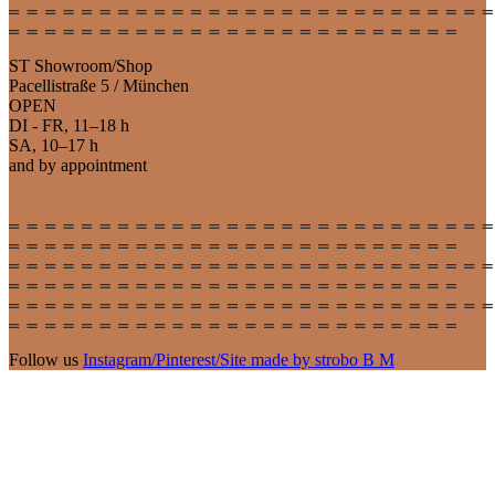
ST Showroom/Shop
Pacellistraße 5 / München
OPEN
DI - FR, 11–18 h
SA, 10–17 h
and by appointment
Follow us
Instagram
/
Pinterest
/
Site made by strobo B M