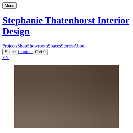
Menu
Stephanie Thatenhorst
Interior
Design
Projects
Shop
Showroom
Spaces
Stories
About
Contact
Suche
Cart
0
EN