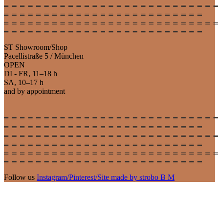
ST Showroom/Shop
Pacellistraße 5 / München
OPEN
DI - FR, 11–18 h
SA, 10–17 h
and by appointment
Follow us
Instagram
/
Pinterest
/
Site made by strobo B M