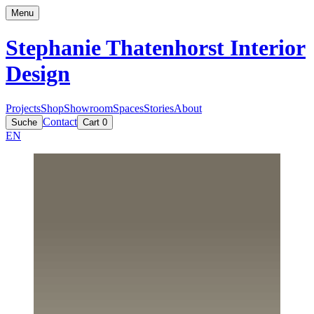
Menu
Stephanie Thatenhorst
Interior
Design
Projects
Shop
Showroom
Spaces
Stories
About
Contact
Suche
Cart
0
EN