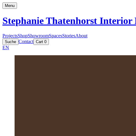
Menu
Stephanie Thatenhorst
Interior
Projects
Shop
Showroom
Spaces
Stories
About
Contact
Suche
Cart
0
EN