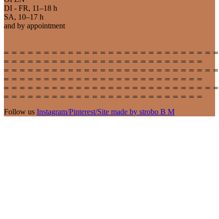
DI - FR, 11–18 h
SA, 10–17 h
and by appointment
Follow us
Instagram
/
Pinterest
/
Site made by strobo B M