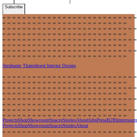
Subscribe
Stephanie Thatenhorst
Interior Design
Projects
Shop
Showroom
Spaces
Stories
About
Jobs
Press
B2B
Impressum
Projects
Shop
Showroom
Spaces
Stories
About