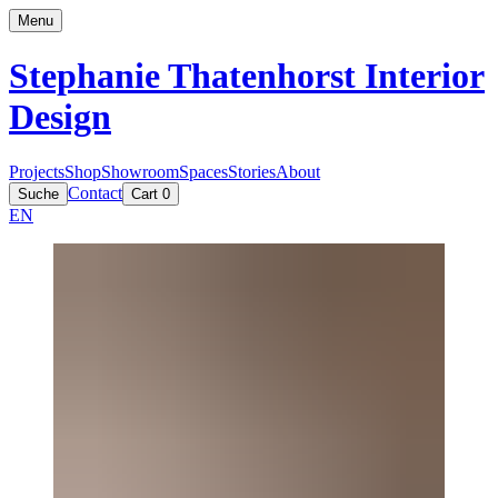
Menu
Stephanie Thatenhorst
Interior
Design
Projects
Shop
Showroom
Spaces
Stories
About
Contact
Suche
Cart
0
EN