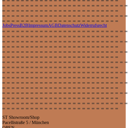
Jobs
Press
B2B
Impressum
AGB
Datenschutz
Widerrufsrecht
ST Showroom/Shop
Pacellistraße 5 / München
OPEN