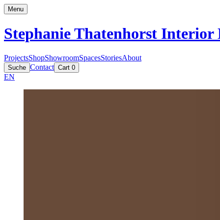
Menu
Stephanie Thatenhorst
Interior
Projects
Shop
Showroom
Spaces
Stories
About
Contact
Suche
Cart
0
EN