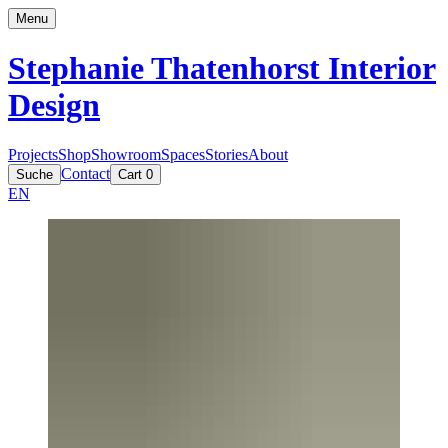
Menu
Stephanie Thatenhorst
Interior
Design
Projects
Shop
Showroom
Spaces
Stories
About
Contact
Suche
Cart
0
EN