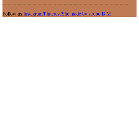
Follow us
Instagram
/
Pinterest
/
Site made by strobo B M