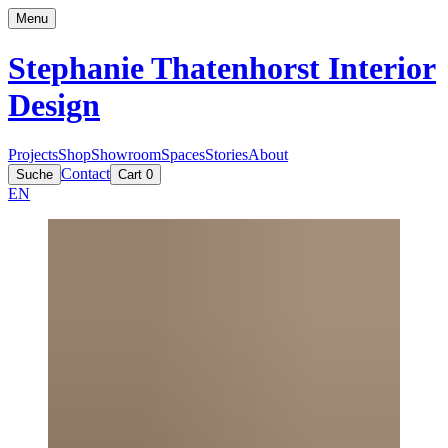
Menu
Stephanie Thatenhorst
Interior
Design
Projects
Shop
Showroom
Spaces
Stories
About
Contact
Suche
Cart
0
EN