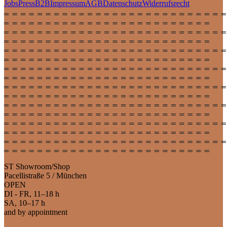
Jobs
Press
B2B
Impressum
AGB
Datenschutz
Widerrufsrecht
ST Showroom/Shop
Pacellistraße 5 / München
OPEN
DI - FR, 11–18 h
SA, 10–17 h
and by appointment