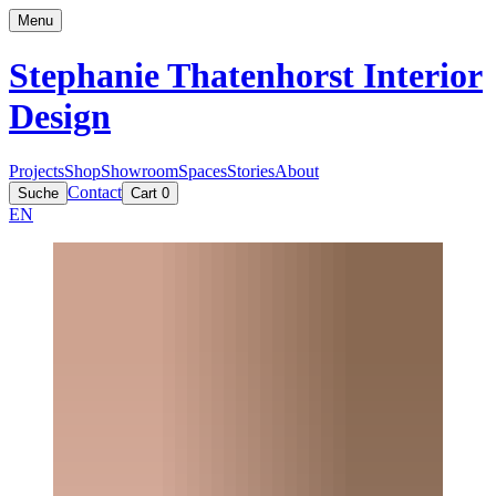
Menu
Stephanie Thatenhorst
Interior
Design
Projects
Shop
Showroom
Spaces
Stories
About
Contact
Suche
Cart
0
EN