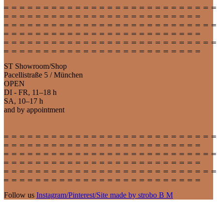
ST Showroom/Shop
Pacellistraße 5 / München
OPEN
DI - FR, 11–18 h
SA, 10–17 h
and by appointment
Follow us
Instagram
/
Pinterest
/
Site made by strobo B M