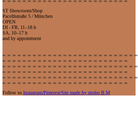
ST Showroom/Shop
Pacellistraße 5 / München
OPEN
DI - FR, 11–18 h
SA, 10–17 h
and by appointment
Follow us
Instagram
/
Pinterest
/
Site made by strobo B M