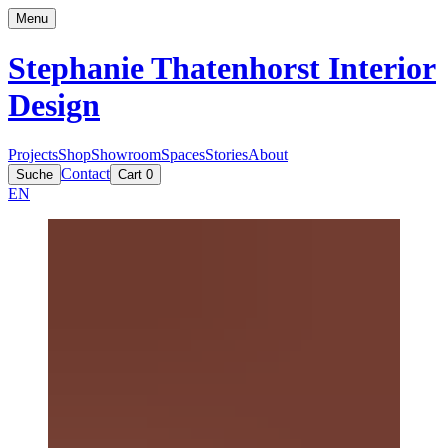
Menu
Stephanie Thatenhorst
Interior
Design
Projects
Shop
Showroom
Spaces
Stories
About
Contact
Suche
Cart
0
EN