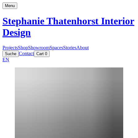
Menu
Stephanie Thatenhorst
Interior
Design
Projects
Shop
Showroom
Spaces
Stories
About
Contact
Suche
Cart
0
EN