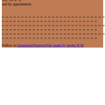
and by appointment
Follow us
Instagram
/
Pinterest
/
Site made by strobo B M