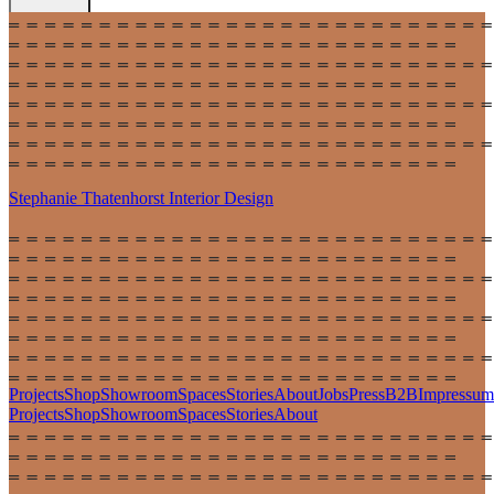
Stephanie Thatenhorst
Interior Design
Projects
Shop
Showroom
Spaces
Stories
About
Jobs
Press
B2B
Impressum
Projects
Shop
Showroom
Spaces
Stories
About