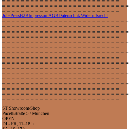
Jobs
Press
B2B
Impressum
AGB
Datenschutz
Widerrufsrecht
ST Showroom/Shop
Pacellistraße 5 / München
OPEN
DI - FR, 11–18 h
SA, 10–17 h