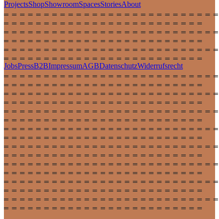
Projects
Shop
Showroom
Spaces
Stories
About
Jobs
Press
B2B
Impressum
AGB
Datenschutz
Widerrufsrecht