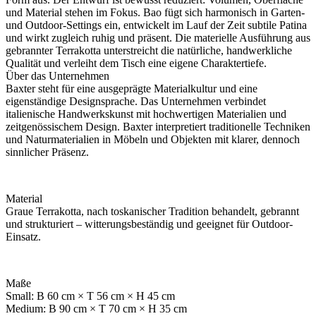
und Material stehen im Fokus. Bao fügt sich harmonisch in Garten-
und Outdoor-Settings ein, entwickelt im Lauf der Zeit subtile Patina
und wirkt zugleich ruhig und präsent. Die materielle Ausführung aus
gebrannter Terrakotta unterstreicht die natürliche, handwerkliche
Qualität und verleiht dem Tisch eine eigene Charaktertiefe.
Über das Unternehmen
Baxter steht für eine ausgeprägte Materialkultur und eine
eigenständige Designsprache. Das Unternehmen verbindet
italienische Handwerkskunst mit hochwertigen Materialien und
zeitgenössischem Design. Baxter interpretiert traditionelle Techniken
und Naturmaterialien in Möbeln und Objekten mit klarer, dennoch
sinnlicher Präsenz.
Material
Graue Terrakotta, nach toskanischer Tradition behandelt, gebrannt
und strukturiert – witterungsbeständig und geeignet für Outdoor-
Einsatz.
Maße
Small: B 60 cm × T 56 cm × H 45 cm
Medium: B 90 cm × T 70 cm × H 35 cm