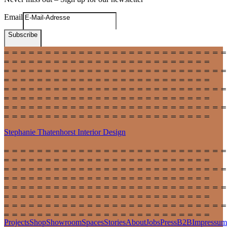
Email
Subscribe
Stephanie Thatenhorst
Interior Design
Projects
Shop
Showroom
Spaces
Stories
About
Jobs
Press
B2B
Impressum