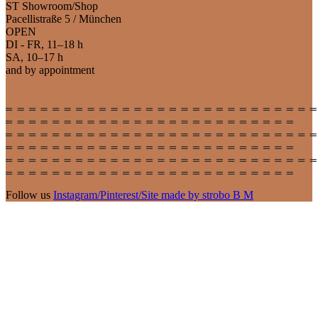
ST Showroom/Shop
Pacellistraße 5 / München
OPEN
DI - FR, 11–18 h
SA, 10–17 h
and by appointment
Follow us
Instagram
/
Pinterest
/
Site made by strobo B M