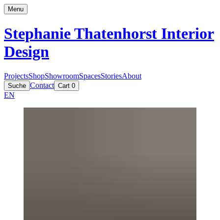
Menu
Stephanie Thatenhorst
Interior
Design
Projects
Shop
Showroom
Spaces
Stories
About
Contact
Suche
Cart
0
EN