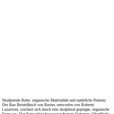
Skulpturale Ruhe, organische Materialität und natürliche Präsenz
Der Bao Beistelltisch von Baxter, entworfen von Roberto
Lazzeroni, zeichnet sich durch eine skulptural geprägte, organische
Form aus. Der Entwurf ist bewusst reduziert: Volumen, Oberfläche