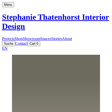
Menu
Stephanie Thatenhorst
Interior
Design
Projects
Shop
Showroom
Spaces
Stories
About
Contact
Suche
Cart
0
EN