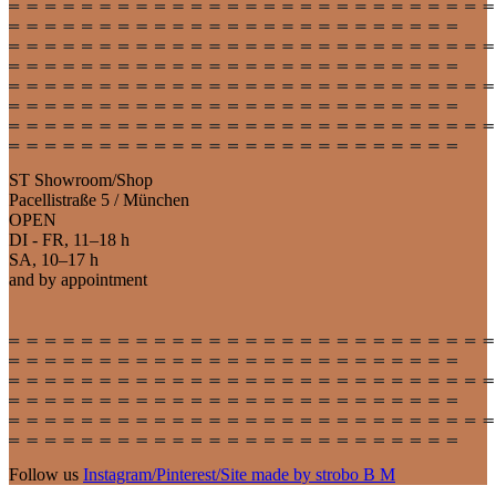
ST Showroom/Shop
Pacellistraße 5 / München
OPEN
DI - FR, 11–18 h
SA, 10–17 h
and by appointment
Follow us
Instagram
/
Pinterest
/
Site made by strobo B M