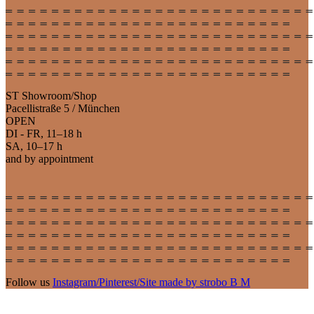
ST Showroom/Shop
Pacellistraße 5 / München
OPEN
DI - FR, 11–18 h
SA, 10–17 h
and by appointment
Follow us
Instagram
/
Pinterest
/
Site made by strobo B M