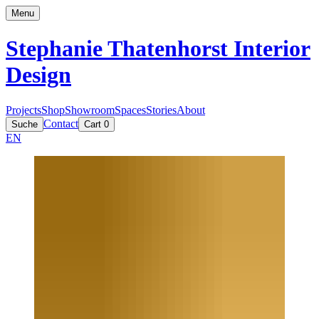
Menu
Stephanie Thatenhorst
Interior
Design
Projects
Shop
Showroom
Spaces
Stories
About
Contact
Suche
Cart
0
EN