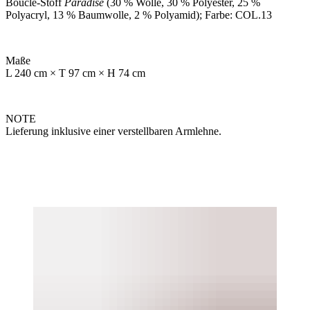
Bouclé-Stoff
Paradise
(30 % Wolle, 30 % Polyester, 25 %
Polyacryl, 13 % Baumwolle, 2 % Polyamid);
Farbe: COL.13
Maße
L 240 cm × T 97 cm × H 74 cm
NOTE
Lieferung inklusive einer verstellbaren Armlehne.