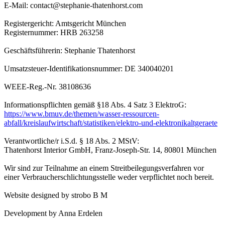
E-Mail: contact@stephanie-thatenhorst.com
Registergericht: Amtsgericht München
Registernummer: HRB 263258
Geschäftsführerin: Stephanie Thatenhorst
Umsatzsteuer-Identifikationsnummer: DE 340040201
WEEE-Reg.-Nr. 38108636
Informationspflichten gemäß §18 Abs. 4 Satz 3 ElektroG:
https://www.bmuv.de/themen/wasser-ressourcen-
abfall/kreislaufwirtschaft/statistiken/elektro-und-elektronikaltgeraete
Verantwortliche/r i.S.d. § 18 Abs. 2 MStV:
Thatenhorst Interior GmbH, Franz-Joseph-Str. 14, 80801 München
Wir sind zur Teilnahme an einem Streitbeilegungsverfahren vor
einer Verbraucherschlichtungsstelle weder verpflichtet noch bereit.
Website designed by strobo B M
Development by Anna Erdelen