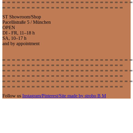
ST Showroom/Shop
Pacellistraße 5 / München
OPEN
DI - FR, 11–18 h
SA, 10–17 h
and by appointment
Follow us
Instagram
/
Pinterest
/
Site made by strobo B M