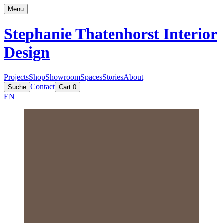
Menu
Stephanie Thatenhorst
Interior
Design
Projects
Shop
Showroom
Spaces
Stories
About
Contact
Suche
Cart
0
EN