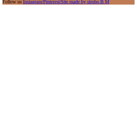
Follow us
Instagram
/
Pinterest
/
Site made by strobo B M