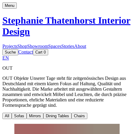
Menu
Stephanie Thatenhorst
Interior
Design
Projects
Shop
Showroom
Spaces
Stories
About
Contact
Suche
Cart
0
EN
OUT
OUT Objekte Unserer Tage steht für zeitgenössisches Design aus
Deutschland mit einem klaren Fokus auf Haltung, Qualität und
Nachhaltigkeit. Die Marke arbeitet mit ausgewählten Gestaltern
zusammen und entwickelt Möbel und Leuchten, die durch präzise
Proportionen, ehrliche Materialien und eine reduzierte
Formensprache geprägt sind.
All
Sofas
Mirrors
Dining Tables
Chairs