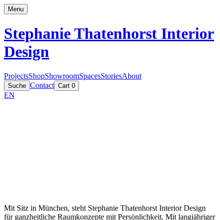
Menu
Stephanie Thatenhorst
Interior
Design
Projects
Shop
Showroom
Spaces
Stories
About
Contact
Suche
Cart
0
EN
Mit Sitz in München, steht Stephanie Thatenhorst Interior Design
für ganzheitliche Raumkonzepte mit Persönlichkeit. Mit langjähriger