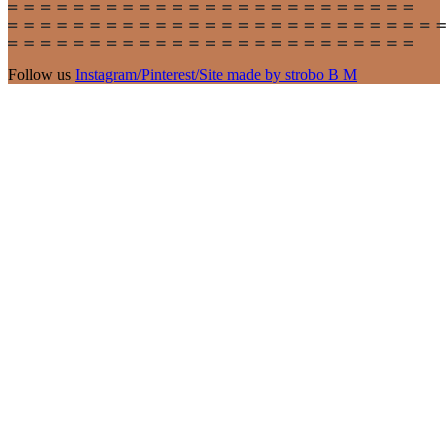
Follow us
Instagram
/
Pinterest
/
Site made by strobo B M