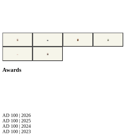
eine gezielte Umgestaltung, um neue Perspektiven zu eröffnen. Ob
kleine Veränderung oder umfassendes Interior-Konzept: Wir holen
Kund:innen genau dort ab, wo sie stehen. Der Weg ist dabei
genauso wichtig wie das Ziel; begleitet mit Erfahrung, Empathie
und einem feinen Gespür für das Besondere.
Awards
AD 100 | 2026
AD 100 | 2025
AD 100 | 2024
AD 100 | 2023