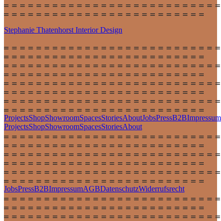
Stephanie Thatenhorst
Interior Design
Projects
Shop
Showroom
Spaces
Stories
About
Jobs
Press
B2B
Impressum
Projects
Shop
Showroom
Spaces
Stories
About
Jobs
Press
B2B
Impressum
AGB
Datenschutz
Widerrufsrecht